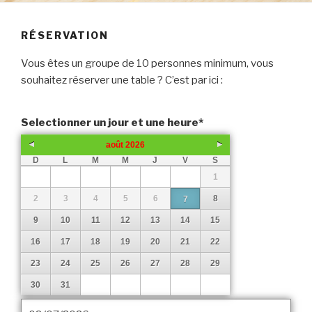
RÉSERVATION
Vous êtes un groupe de 10 personnes minimum, vous
souhaitez réserver une table ? C’est par ici :
Selectionner un jour et une heure
*
août
2026
D
L
M
M
J
V
S
1
2
3
4
5
6
8
7
9
10
11
12
13
14
15
16
17
18
19
20
21
22
23
24
25
26
27
28
29
30
31